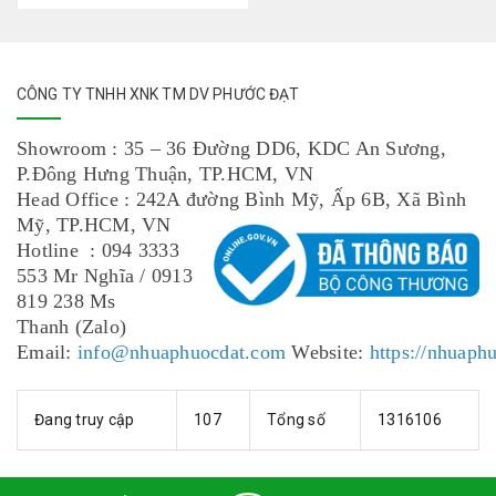
CÔNG TY TNHH XNK TM DV PHƯỚC ĐẠT
Showroom : 35 – 36 Đường DD6, KDC An Sương,
P.Đông Hưng Thuận, TP.HCM, VN
Head Office : 242A đường Bình Mỹ, Ấp 6B, Xã Bình
Mỹ, TP.HCM, VN
Hotline : 094 3333
553 Mr Nghĩa / 0913
819 238 Ms
Thanh (Zalo)
Email:
info@nhuaphuocdat.com
Website:
https://nhuaph
Đang truy cập
107
Tổng số
1316106