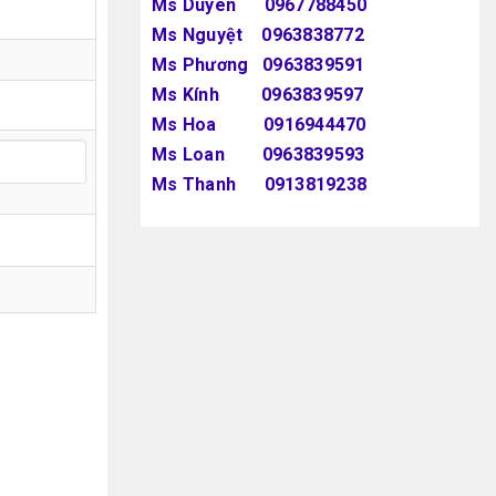
Ms Duyên 0967788450
Ms Nguyệt 0963838772
Ms Phương 0963839591
Ms Kính 0963839597
Ms Hoa 0916944470
Ms Loan 0963839593
Ms Thanh 0913819238