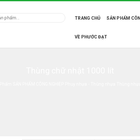
TRANG CHỦ
SẢN PHẨM CÔN
VỀ PHƯỚC ĐẠT
Thùng chữ nhật 1000 lít
 Phẩm
SẢN PHẨM CÔNG NGHIỆP
Phuy nhựa - Thùng nhựa
Thùng nhựa