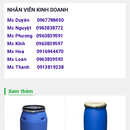
NHÂN VIÊN KINH DOANH
Ms Duyên 0967788450
Ms Nguyệt 0963838772
Ms Phương 0963839591
Ms Kính 0963839597
Ms Hoa 0916944470
Ms Loan 0963839593
Ms Thanh 0913819238
Xem thêm