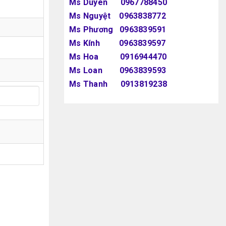
Ms Duyên 0967788450
Ms Nguyệt 0963838772
Ms Phương 0963839591
Ms Kính 0963839597
Ms Hoa 0916944470
Ms Loan 0963839593
Ms Thanh 0913819238