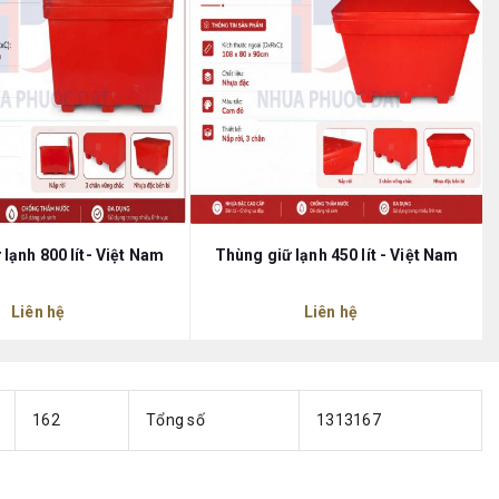
lạnh 800 lít- Việt Nam
Thùng giữ lạnh 450 lít - Việt Nam
Liên hệ
Liên hệ
162
Tổng số
1313167