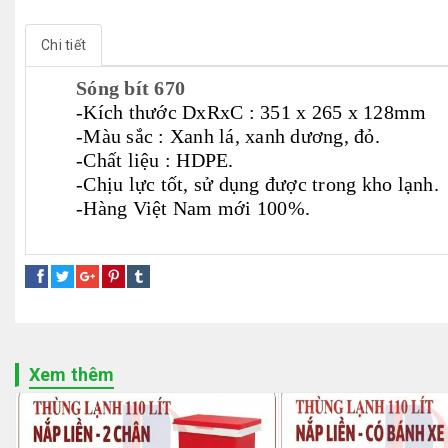
Chi tiết
Sóng bít 670
-Kích thước DxRxC : 351 x 265 x 128mm
-Màu sắc : Xanh lá, xanh dương, đỏ.
-Chất liệu : HDPE.
-Chịu lực tốt, sử dụng được trong kho lạnh.
-Hàng Việt Nam mới 100%.
hộp nhựa
khay nhựa
thùng nhựa
sóng nhựa bít
sóng b
Xem thêm