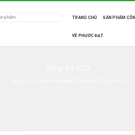
TRANG CHỦ
SẢN PHẨM CÔN
VỀ PHƯỚC ĐẠT
Sóng bít 670
Trang chủ
Sản Phẩm
SẢN PHẨM CÔNG NGHIỆP
Sóng bít 670