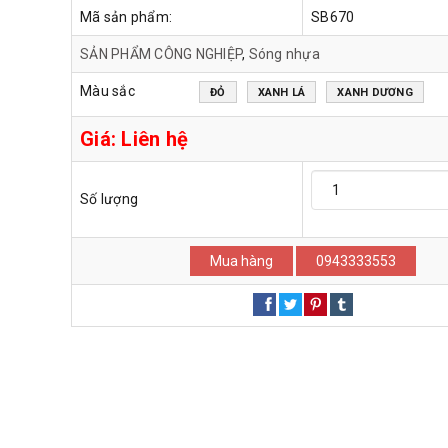
Mã sản phẩm:
SB670
SẢN PHẨM CÔNG NGHIỆP
,
Sóng nhựa
Màu sắc
ĐỎ
XANH LÁ
XANH DƯƠNG
Giá:
Liên hệ
Số lượng
Mua hàng
0943333553