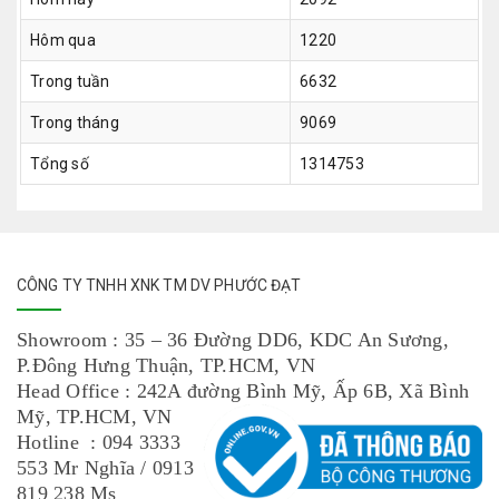
Hôm qua
1220
Trong tuần
6632
Trong tháng
9069
Tổng số
1314753
CÔNG TY TNHH XNK TM DV PHƯỚC ĐẠT
Showroom : 35 – 36 Đường DD6, KDC An Sương,
P.Đông Hưng Thuận, TP.HCM, VN
Head Office : 242A đường Bình Mỹ, Ấp 6B, Xã Bình
Mỹ, TP.HCM, VN
Hotline : 094 3333
553 Mr Nghĩa / 0913
819 238 Ms