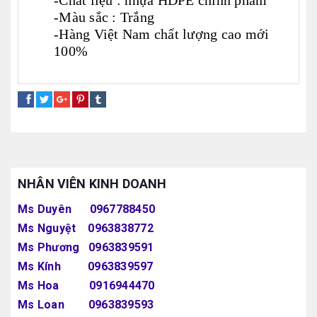
-Chất liệu : nhựa HDPE chính phẩm
-Màu sắc : Trắng
-Hàng Việt Nam chất lượng cao mới
100%
can đựng dầu
can đựng hoá chất can nhựa 25 lit
NHÂN VIÊN KINH DOANH
Ms Duyên 0967788450
Ms Nguyệt 0963838772
Ms Phương 0963839591
Ms Kính 0963839597
Ms Hoa 0916944470
Ms Loan 0963839593