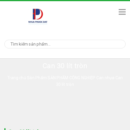
Can 30 lít tròn
Trang chủ
Sản Phẩm
SẢN PHẨM CÔNG NGHIỆP
Can nhựa
Can
30 lít tròn