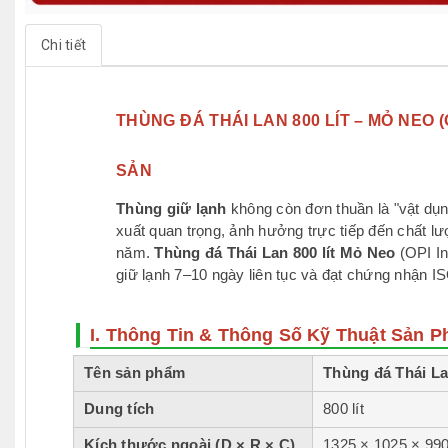
Chi tiết
THÙNG ĐÁ THÁI LAN 800 LÍT – MỎ NEO
SẢN
Thùng giữ lạnh
không còn đơn thuần là "vật dụn
xuất quan trọng, ảnh hưởng trực tiếp đến chất l
năm.
Thùng đá Thái Lan 800 lít Mỏ Neo
(OPI In
giữ lạnh 7–10 ngày liên tục và đạt chứng nhận 
I. Thông Tin & Thông Số Kỹ Thuật Sản 
Tên sản phẩm
Thùng đá
Thái L
Dung tích
800 lít
Kích thước ngoài (D × R × C)
1325 × 1025 × 9