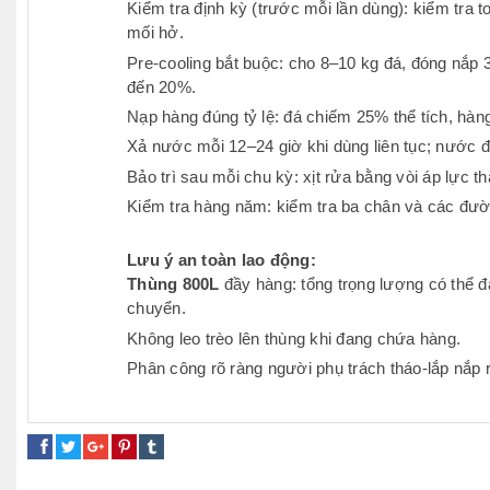
Kiểm tra định kỳ (trước mỗi lần dùng): kiểm tra 
mối hở.
Pre-cooling bắt buộc: cho 8–10 kg đá, đóng nắp 
đến 20%.
Nạp hàng đúng tỷ lệ: đá chiếm 25% thể tích, hàn
Xả nước mỗi 12–24 giờ khi dùng liên tục; nước đọ
Bảo trì sau mỗi chu kỳ: xịt rửa bằng vòi áp lực t
Kiểm tra hàng năm: kiểm tra ba chân và các đườ
Lưu ý an toàn lao động:
Thùng 800L
đầy hàng: tổng trọng lượng có thể đạ
chuyển.
Không leo trèo lên thùng khi đang chứa hàng.
Phân công rõ ràng người phụ trách tháo-lắp nắp r
thùng bảo quản hải sản
bơ giữ nhiệt
bơ cách nhiệt
thùng