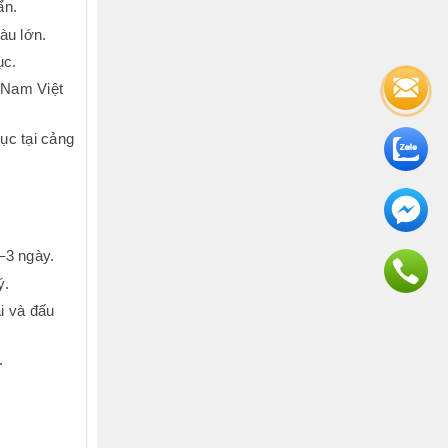
ẩn.
àu lớn.
ục.
 Nam Việt
ục tại cảng
–3 ngày.
ý.
ại và đấu
.