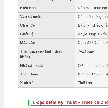
Kiểu nắp
Nắp rời – tháo lắp
Van xả nước
Có – bên hông th
Chân đế
Ba chân chắc chắ
Chất liệu
Nhựa 3 lớp + xốp
Màu sắc
Cam đỏ / Xanh d
Thời gian giữ lạnh (tham
7–10 ngày
khảo)
Nhà sản xuất
OPI International 
Tiêu chuẩn
ISO 9001:2008 – A
Xuất xứ
Thái Lan
II. Đặc Điểm Kỹ Thuật – Thiết Kế C