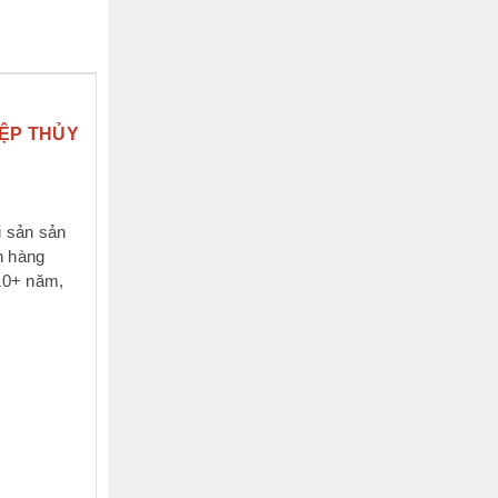
IỆP THỦY
i sản sản
h hàng
 10+ năm,