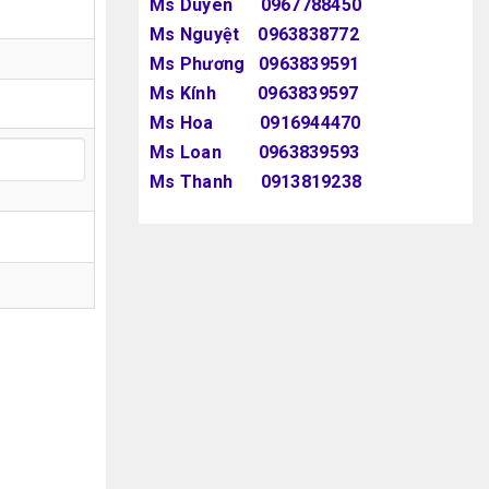
Ms Duyên 0967788450
Ms Nguyệt 0963838772
Ms Phương 0963839591
Ms Kính 0963839597
Ms Hoa 0916944470
Ms Loan 0963839593
Ms Thanh 0913819238