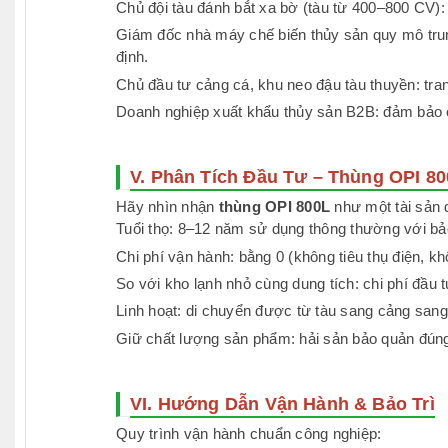
Chủ đội tàu đánh bắt xa bờ (tàu từ 400–800 CV): t
Giám đốc nhà máy chế biến thủy sản quy mô trung 
định.
Chủ đầu tư cảng cá, khu neo đậu tàu thuyền: tran
Doanh nghiệp xuất khẩu thủy sản B2B: đảm bảo co
V. Phân Tích Đầu Tư – Thùng OPI 8
Hãy nhìn nhận
thùng OPI 800L
như một tài sản d
Tuổi thọ: 8–12 năm sử dụng thông thường với bảo
Chi phí vận hành: bằng 0 (không tiêu thụ điện, k
So với kho lạnh nhỏ cùng dung tích: chi phí đầu t
Linh hoạt: di chuyển được từ tàu sang cảng san
Giữ chất lượng sản phẩm: hải sản bảo quản đúng
VI. Hướng Dẫn Vận Hành & Bảo Trì
Quy trình vận hành chuẩn công nghiệp: