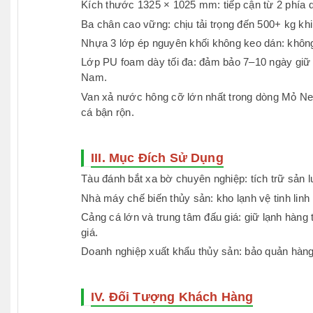
Kích thước 1325 × 1025 mm: tiếp cận từ 2 phía dà
Ba chân cao vững: chịu tải trọng đến 500+ kg khi
Nhựa 3 lớp ép nguyên khối không keo dán: không 
Lớp PU foam dày tối đa: đảm bảo 7–10 ngày giữ l
Nam.
Van xả nước hông cỡ lớn nhất trong dòng Mỏ Neo
cá bận rộn.
III. Mục Đích Sử Dụng
Tàu đánh bắt xa bờ chuyên nghiệp: tích trữ sản
Nhà máy chế biến thủy sản: kho lạnh vệ tinh lin
Cảng cá lớn và trung tâm đấu giá: giữ lạnh hàng t
giá.
Doanh nghiệp xuất khẩu thủy sản: bảo quản hàng 
IV. Đối Tượng Khách Hàng