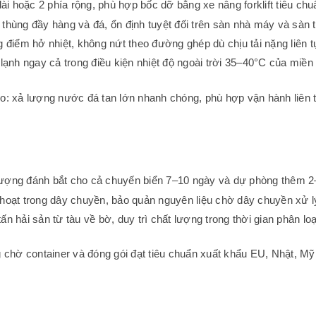
i hoặc 2 phía rộng, phù hợp bốc dỡ bằng xe nâng forklift tiêu chu
 thùng đầy hàng và đá, ổn định tuyệt đối trên sàn nhà máy và sàn t
điểm hở nhiệt, không nứt theo đường ghép dù chịu tải nặng liên t
ạnh ngay cả trong điều kiện nhiệt độ ngoài trời 35–40°C của miền
: xả lượng nước đá tan lớn nhanh chóng, phù hợp vận hành liên t
 lượng đánh bắt cho cả chuyến biển 7–10 ngày và dự phòng thêm 2
h hoạt trong dây chuyền, bảo quản nguyên liệu chờ dây chuyền xử l
ấn hải sản từ tàu về bờ, duy trì chất lượng trong thời gian phân lo
chờ container và đóng gói đạt tiêu chuẩn xuất khẩu EU, Nhật, Mỹ