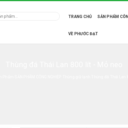
TRANG CHỦ
SẢN PHẨM CÔN
VỀ PHƯỚC ĐẠT
Thùng đá Thái Lan 800 lít - Mỏ neo
n Phẩm
SẢN PHẨM CÔNG NGHIỆP
Thùng giữ lạnh
Thùng đá Thái Lan 