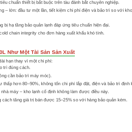
iêu chuẩn thiết bị bắt buộc trên tàu đánh bắt chuyên nghiệp.
– lớn: đầu tư một lần, tiết kiệm chi phí điện và bảo trì so với kho
g bị hạ tầng bảo quản lạnh đáp ứng tiêu chuẩn hiện đại.
ld chain integrity cho đơn hàng xuất khẩu khó tính.
00L Như Một Tài Sản Sản Xuất
ài hạn thay vì một chi phí:
 trì đúng cách.
hông cần bảo trì máy móc).
ư thấp hơn 80–90%, không tốn chi phí lắp đặt, điện và bảo trì định 
g nhà máy – kho lạnh cố định không làm được điều này.
 cách tăng giá trị bán được 15–25% so với hàng bảo quản kém.