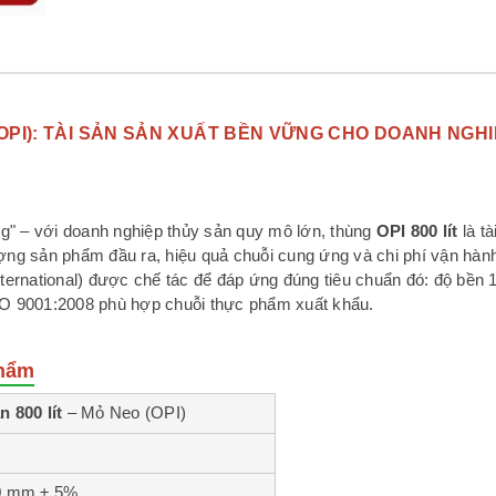
 (OPI): TÀI SẢN SẢN XUẤT BỀN VỮNG CHO DOANH NGH
g" – với doanh nghiệp thủy sản quy mô lớn, thùng
OPI 800 lít
là tà
ượng sản phẩm đầu ra, hiệu quả chuỗi cung ứng và chi phí vận hàn
ternational) được chế tác để đáp ứng đúng tiêu chuẩn đó: độ bền
ISO 9001:2008 phù hợp chuỗi thực phẩm xuất khẩu.
Phẩm
an
800 lít
– Mỏ Neo (OPI)
90 mm ± 5%