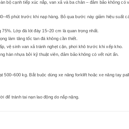
toàn bộ cạnh tiếp xúc nắp, van xả và ba chân – đảm bảo không có 
30–45 phút trước khi nạp hàng. Bỏ qua bước này giảm hiệu suất cá
g 75%. Lớp đá lót đáy 15–20 cm là quan trọng nhất.
ng làm tăng tốc tan đá không cần thiết.
hấp, vệ sinh van xả tránh nghẹt cặn, phơi khô trước khi xếp kho.
ng hàn nhựa bởi kỹ thuật viên, đảm bảo không có vết nứt ẩn.
t 500–600 kg. Bắt buộc dùng xe nâng forklift hoặc xe nâng tay palle
ời để tránh tai nạn lao động do nắp nặng.
 đá thái lan 800 lít