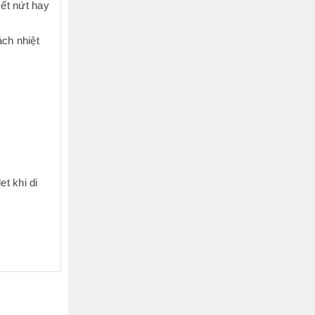
vết nứt hay
ch nhiệt
t khi di