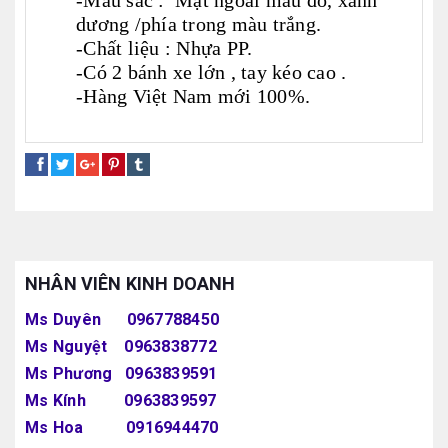
-Màu sắc : Mặt ngoài màu đỏ, xanh
dương /phía trong màu trắng.
-Chất liệu : Nhựa PP.
-Có 2 bánh xe lớn , tay kéo cao .
-Hàng Việt Nam mới 100%.
thùng đá 10 lít
thùng đá 30 lít
thùng đá 50 lít
NHÂN VIÊN KINH DOANH
Ms Duyên 0967788450
Ms Nguyệt 0963838772
Ms Phương 0963839591
Ms Kính 0963839597
Ms Hoa 0916944470