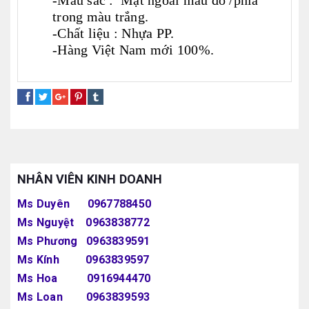
-Màu sắc : Mặt ngoài màu đỏ /phía
trong màu trắng.
-Chất liệu : Nhựa PP.
-Hàng Việt Nam mới 100%.
thùng đá gia đình
thùng đá có tay cầm
NHÂN VIÊN KINH DOANH
Ms Duyên 0967788450
Ms Nguyệt 0963838772
Ms Phương 0963839591
Ms Kính 0963839597
Ms Hoa 0916944470
Ms Loan 0963839593