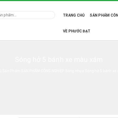
TRANG CHỦ
SẢN PHẨM CÔN
VỀ PHƯỚC ĐẠT
Sóng hở 5 bánh xe màu xám
hủ
Sản Phẩm
SẢN PHẨM CÔNG NGHIỆP
Sóng nhựa
Sóng hở 5 bánh x