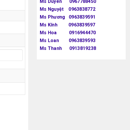
Ms Duyên 0967788450
Ms Nguyệt 0963838772
Ms Phương 0963839591
Ms Kính 0963839597
Ms Hoa 0916944470
Ms Loan 0963839593
Ms Thanh 0913819238