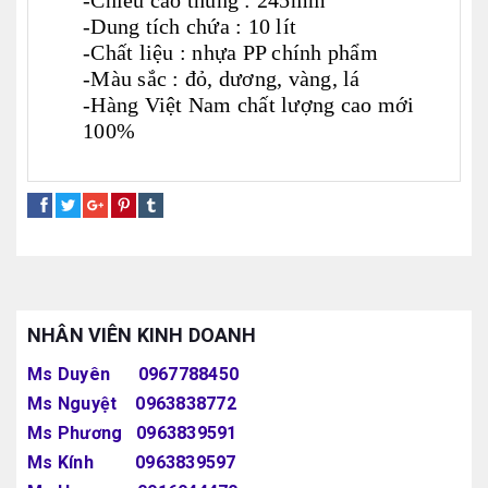
-Chiều cao thùng : 245mm
-Dung tích chứa : 10 lít
-Chất liệu : nhựa PP chính phẩm
-Màu sắc : đỏ, dương, vàng, lá
-Hàng Việt Nam chất lượng cao mới
100%
xô đựng giẻ
xô đựng đồ
xô có nắp
NHÂN VIÊN KINH DOANH
Ms Duyên 0967788450
Ms Nguyệt 0963838772
Ms Phương 0963839591
Ms Kính 0963839597