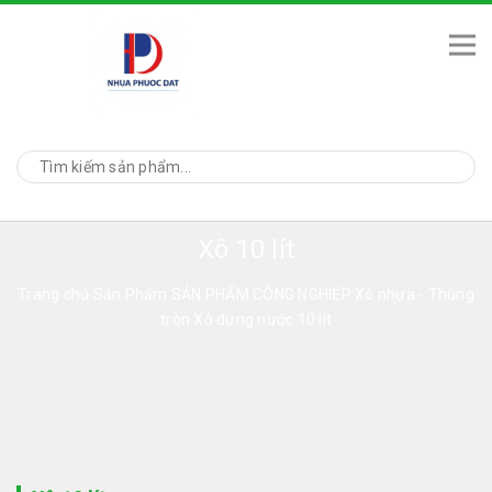
Xô 10 lít
Trang chủ
Sản Phẩm
SẢN PHẨM CÔNG NGHIỆP
Xô nhựa - Thùng
tròn
Xô đựng nước 10 lít