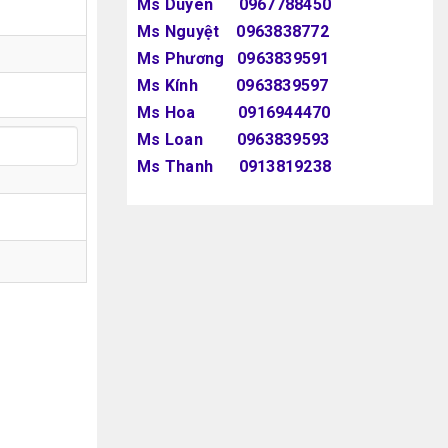
Ms Duyên 0967788450
Ms Nguyệt 0963838772
Ms Phương 0963839591
Ms Kính 0963839597
Ms Hoa 0916944470
Ms Loan 0963839593
Ms Thanh 0913819238