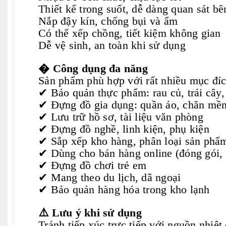
Thiết kế trong suốt, dễ dàng quan sát bê
Nắp đậy kín, chống bụi và ẩm
Có thể xếp chồng, tiết kiệm không gian
Dễ vệ sinh, an toàn khi sử dụng
�️ Công dụng đa năng
Sản phẩm phù hợp với rất nhiều mục đíc
✔ Bảo quản thực phẩm: rau củ, trái cây,
✔ Đựng đồ gia dụng: quần áo, chăn mền
✔ Lưu trữ hồ sơ, tài liệu văn phòng
✔ Đựng đồ nghề, linh kiện, phụ kiện
✔ Sắp xếp kho hàng, phân loại sản phẩ
✔ Dùng cho bán hàng online (đóng gói, 
✔ Đựng đồ chơi trẻ em
✔ Mang theo du lịch, dã ngoại
✔ Bảo quản hàng hóa trong kho lạnh
⚠️ Lưu ý khi sử dụng
Tránh tiếp xúc trực tiếp với nguồn nhiệt