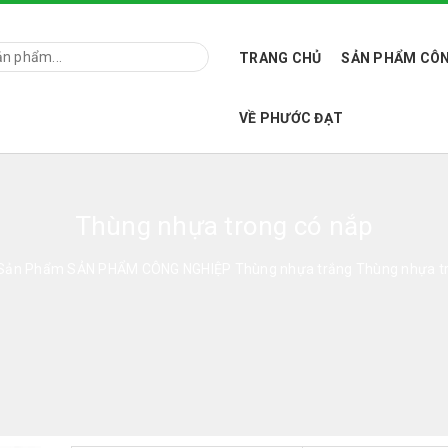
TRANG CHỦ
SẢN PHẨM CÔN
VỀ PHƯỚC ĐẠT
Thùng nhựa trong có nắp
Sản Phẩm
SẢN PHẨM CÔNG NGHIỆP
Thùng nhựa trắng
Thùng nhựa t