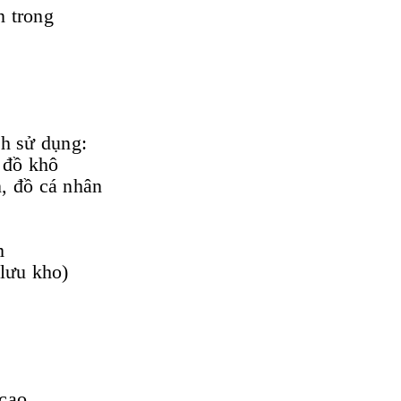
n trong
h sử dụng:
 đồ khô
, đồ cá nhân
m
lưu kho)
 cao