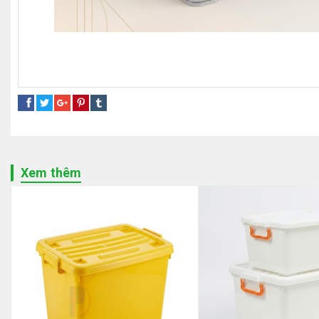
thùng nhựa trong
hộp nhựa có năp
thùng đựng đồ PP
th
Xem thêm