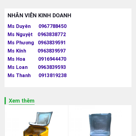
NHÂN VIÊN KINH DOANH
Ms Duyên 0967788450
Ms Nguyệt 0963838772
Ms Phương 0963839591
Ms Kính 0963839597
Ms Hoa 0916944470
Ms Loan 0963839593
Ms Thanh 0913819238
Xem thêm