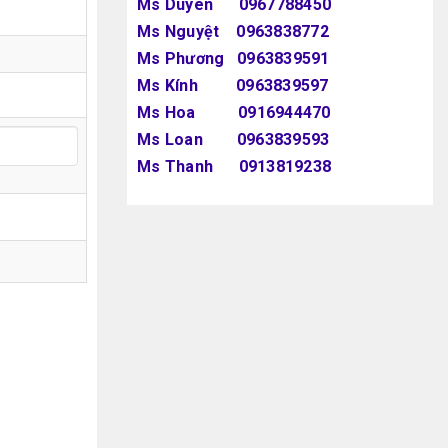
Ms Duyên 0967788450
Ms Nguyệt 0963838772
Ms Phương 0963839591
Ms Kính 0963839597
Ms Hoa 0916944470
Ms Loan 0963839593
Ms Thanh 0913819238