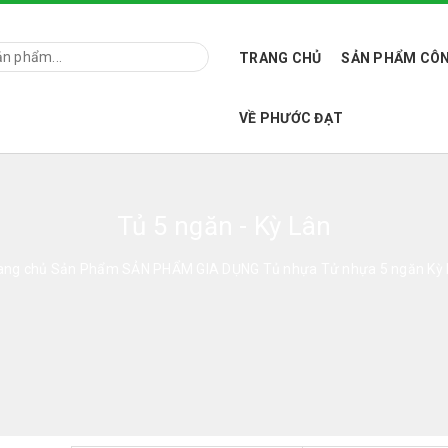
TRANG CHỦ
SẢN PHẨM CÔN
VỀ PHƯỚC ĐẠT
Tủ 5 ngăn - Kỳ Lân
ang chủ
Sản Phẩm
SẢN PHẨM GIA DỤNG
Tủ nhựa
Tử nhựa 5 ngăn Kỳ 