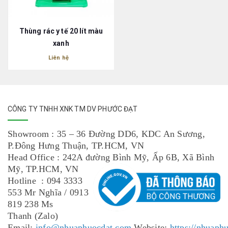
Thùng rác y tế 20 lít màu
xanh
Liên hệ
CÔNG TY TNHH XNK TM DV PHƯỚC ĐẠT
Showroom : 35 – 36 Đường DD6, KDC An Sương,
P.Đông Hưng Thuận, TP.HCM, VN
Head Office : 242A đường Bình Mỹ, Ấp 6B, Xã Bình
Mỹ, TP.HCM, VN
Hotline : 094 3333
553 Mr Nghĩa / 0913
819 238 Ms
Thanh (Zalo)
Email:
info@nhuaphuocdat.com
Website:
https://nhuaph