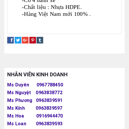
-Có 4 bánh xe
-Chất liệu : Nhựa HDPE.
-Hàng Việt Nam mới 100% .
thùng rác y tế màu đen
thùng rác y tế màu xanh
thùng rác y tế màu vàng
NHÂN VIÊN KINH DOANH
Ms Duyên 0967788450
Ms Nguyệt 0963838772
Ms Phương 0963839591
Ms Kính 0963839597
Ms Hoa 0916944470
Ms Loan 0963839593