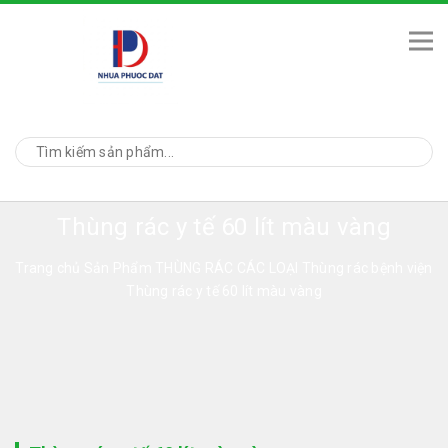
Thùng rác y tế 60 lít màu vàng
Trang chủ
Sản Phẩm
THÙNG RÁC CÁC LOẠI
Thùng rác bệnh viện
Thùng rác y tế 60 lít màu vàng