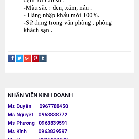
đệm lót cao su .
-Màu sắc : đen, xám, nâu .
- Hàng nhập khẩu mới 100%.
-Sử dụng trong văn phòng , phòng
khách sạn .
thùng rác ngoài trời inox
thùng rác gạt tàn inox
thùng rác inox có nắp đậy
NHÂN VIÊN KINH DOANH
Ms Duyên 0967788450
Ms Nguyệt 0963838772
Ms Phương 0963839591
Ms Kính 0963839597