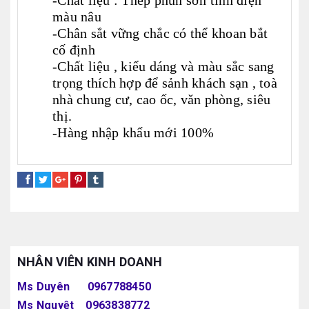
-Chất liệu : Thép phun sơn tĩnh điện
màu nâu
-Chân sắt vững chắc có thể khoan bắt
cố định
-Chất liệu , kiểu dáng và màu sắc sang
trọng thích hợp để sảnh khách sạn , toà
nhà chung cư, cao ốc, văn phòng, siêu
thị.
-Hàng nhập khẩu mới 100%
thùng rác giả gỗ
thùng rác treo đôi
NHÂN VIÊN KINH DOANH
Ms Duyên 0967788450
Ms Nguyệt 0963838772