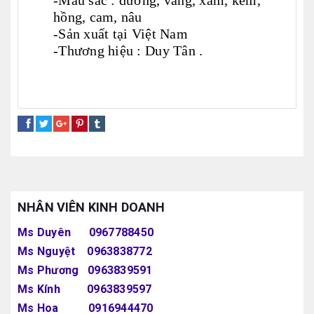
-
Màu sắc : dương, vàng, xám, kem,
hồng, cam, nâu
-Sản xuất tại Việt Nam
-Thương hiệu : Duy Tân .
sọt nhựa tròn
sọt nhựa vuông
sọt oval
sọt nhựa đựng hàng
NHÂN VIÊN KINH DOANH
Ms Duyên 0967788450
Ms Nguyệt 0963838772
Ms Phương 0963839591
Ms Kính 0963839597
Ms Hoa 0916944470