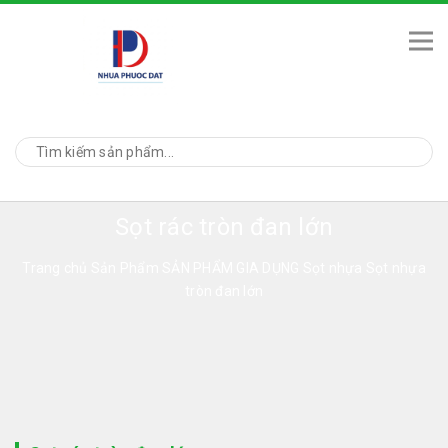
Sọt rác tròn đan lớn
Trang chủ
Sản Phẩm
SẢN PHẨM GIA DỤNG
Sọt nhựa
Sọt nhựa
tròn đan lớn