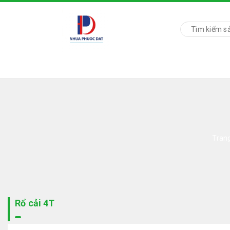
Tran
Rổ cải 4T