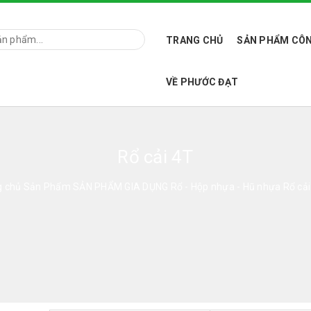
TRANG CHỦ
SẢN PHẨM CÔN
VỀ PHƯỚC ĐẠT
Rổ cải 4T
g chủ
Sản Phẩm
SẢN PHẨM GIA DỤNG
Rổ - Hộp nhựa - Hũ nhựa
Rổ cải