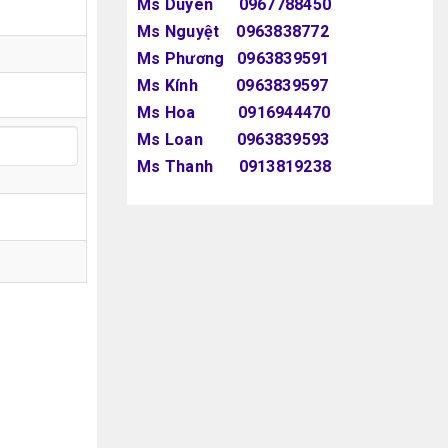
Ms Duyên 0967788450
Ms Nguyệt 0963838772
Ms Phương 0963839591
Ms Kính 0963839597
Ms Hoa 0916944470
Ms Loan 0963839593
Ms Thanh 0913819238