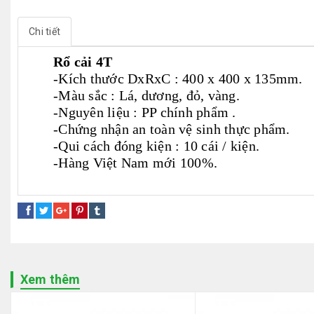
Chi tiết
Rổ cải 4T
-Kích thước DxRxC : 400 x 400 x 135mm.
-Màu sắc : Lá, dương, đỏ, vàng.
-Nguyên liệu : PP chính phẩm .
-Chứng nhận an toàn vệ sinh thực phẩm.
-Qui cách đóng kiện : 10 cái / kiện.
-Hàng Việt Nam mới 100%.
rổ đựng hải sản
rổ nhựa gia dụng
Xem thêm