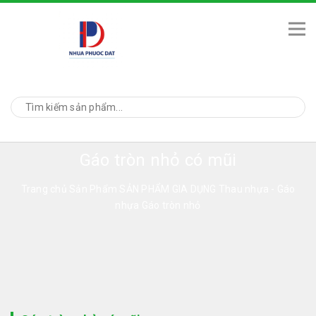
Gáo tròn nhỏ có mũi
Trang chủ
Sản Phẩm
SẢN PHẨM GIA DỤNG
Thau nhựa - Gáo
nhựa
Gáo tròn nhỏ