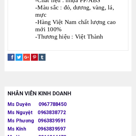
-Chất liệu : nhựa PP/ABS
-Màu sắc : đỏ, dương, vàng, lá,
mực
-Hàng Việt Nam chất lượng cao
mới 100%
-Thương hiệu : Việt Thành
gáo nhựa
giá gáo nhựa
gao múc nước
NHÂN VIÊN KINH DOANH
Ms Duyên 0967788450
Ms Nguyệt 0963838772
Ms Phương 0963839591
Ms Kính 0963839597