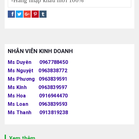
-Hàng nhập khẩu mới 100%
NHÂN VIÊN KINH DOANH
Ms Duyên 0967788450
Ms Nguyệt 0963838772
Ms Phương 0963839591
Ms Kính 0963839597
Ms Hoa 0916944470
Ms Loan 0963839593
Ms Thanh 0913819238
Xem thêm