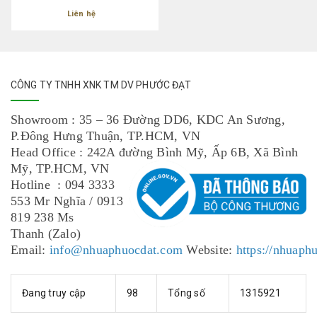
Liên hệ
CÔNG TY TNHH XNK TM DV PHƯỚC ĐẠT
Showroom : 35 – 36 Đường DD6, KDC An Sương,
P.Đông Hưng Thuận, TP.HCM, VN
Head Office : 242A đường Bình Mỹ, Ấp 6B, Xã Bình
Mỹ, TP.HCM, VN
Hotline : 094 3333
553 Mr Nghĩa / 0913
819 238 Ms
Thanh (Zalo)
Email:
info@nhuaphuocdat.com
Website:
https://nhuaph
Đang truy cập
98
Tổng số
1315921