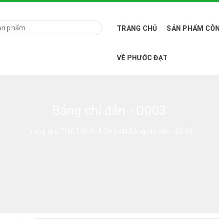
TRANG CHỦ
SẢN PHẨM CÔN
VỀ PHƯỚC ĐẠT
Bảng chỉ dẫn - D003
Trang chủ
THIẾT BỊ KHÁCH SẠN
Bảng chỉ dẫn - D003