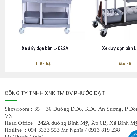
Xe đẩy dọn bàn L-022A
Xe đẩy dọn bàn 
Liên hệ
Liên hệ
CÔNG TY TNHH XNK TM DV PHƯỚC ĐẠT
Showroom : 35 – 36 Đường DD6, KDC An Sương, P.Đô
VN
Head Office : 242A đường Bình Mỹ, Ấp 6B, Xã Bình
Hotline : 094 3333 553 Mr Nghĩa / 0913 819 238
Ms Thanh (Zalo)