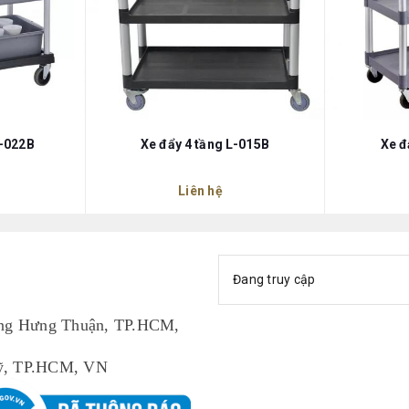
L-022B
Xe đẩy 4 tầng L-015B
Xe đ
Liên hệ
Đang truy cập
ng Hưng Thuận, TP.HCM,
 Mỹ, TP.HCM, VN