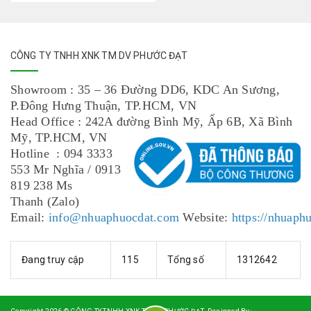
CÔNG TY TNHH XNK TM DV PHƯỚC ĐẠT
Showroom : 35 – 36 Đường DD6, KDC An Sương,
P.Đông Hưng Thuận, TP.HCM, VN
Head Office : 242A đường Bình Mỹ, Ấp 6B, Xã Bình
Mỹ, TP.HCM, VN
Hotline : 094 3333
553 Mr Nghĩa / 0913
819 238 Ms
Thanh (Zalo)
Email:
info@nhuaphuocdat.com
Website:
https://nhuaph
Đang truy cập
115
Tổng số
1312642