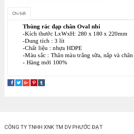
Chi tiết
Thùng rác đạp chân Oval nhí
-Kích thước LxWxH: 280 x 180 x 220mm
-Dung tích : 3 lít
-Chất liệu : nhựa HDPE
-Màu sắc : Thân màu trắng sữa, nắp và ch
- Hàng mới 100%
thùng rác oval
thùng rác đạp chân
thùng rác văn phòng
CÔNG TY TNHH XNK TM DV PHƯỚC ĐẠT