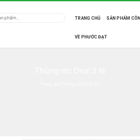
TRANG CHỦ
SẢN PHẨM CÔN
VỀ PHƯỚC ĐẠT
Thùng rác Oval 3 lít
Trang chủ
Thùng rác Oval 3 lít