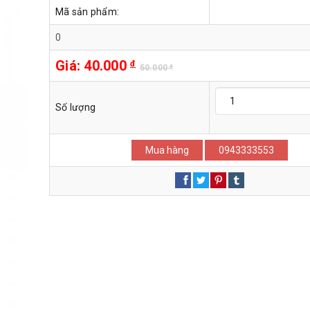
Mã sản phẩm:
0
Giá:
40.000
đ
50.000
đ
Số lượng
Mua hàng
0943333553