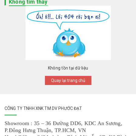
Không tìm thấy
Không tồn tại dữ liệu
Quay lại trang chủ
CÔNG TY TNHH XNK TM DV PHƯỚC ĐẠT
Showroom : 35 – 36 Đường DD6, KDC An Sương,
P.Đông Hưng Thuận, TP.HCM, VN