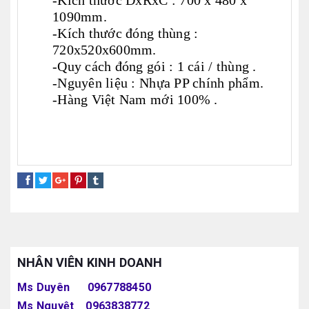
-Kích thước DxRxC : 700 x 480 x
1090mm.
-Kích thước đóng thùng :
720x520x600mm.
-Quy cách đóng gói : 1 cái / thùng .
-Nguyên liệu : Nhựa PP chính phẩm.
-Hàng Việt Nam mới 100% .
tủ nhựa 4 ngăn
tủ nhựa 4 tầng
giá tủ nhựa 4 ngăn
NHÂN VIÊN KINH DOANH
Ms Duyên 0967788450
Ms Nguyệt 0963838772