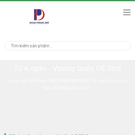
Tủ 4 ngăn - Vương Quốc Cổ Tích
Trang chủ
Sản Phẩm
SẢN PHẨM GIA DỤNG
Tủ nhựa
Tủ nhựa 4
tầng Vương quốc cổ tích